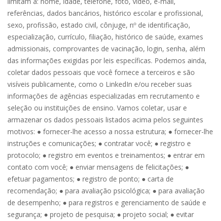
limitam a: nome, idade, telefone, foto, vídeo, e-mail,
referências, dados bancários, histórico escolar e profissional,
sexo, profissão, estado civil, cônjuge, nº de identificação,
especialização, currículo, filiação, histórico de saúde, exames
admissionais, comprovantes de vacinação, login, senha, além
das informações exigidas por leis específicas. Podemos ainda,
coletar dados pessoais que você fornece a terceiros e são
visíveis publicamente, como o LinkedIn e/ou receber suas
informações de agências especializadas em recrutamento e
seleção ou instituições de ensino. Vamos coletar, usar e
armazenar os dados pessoais listados acima pelos seguintes
motivos: ● fornecer-lhe acesso a nossa estrutura; ● fornecer-lhe
instruções e comunicações; ● contratar você; ● registro e
protocolo; ● registro em eventos e treinamentos; ● entrar em
contato com você; ● enviar mensagens de felicitações; ●
efetuar pagamentos; ● registro de ponto; ● carta de
recomendação; ● para avaliação psicológica; ● para avaliação
de desempenho; ● para registros e gerenciamento de saúde e
segurança; ● projeto de pesquisa; ● projeto social; ● evitar