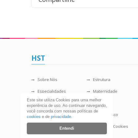
HST
Sobre Nós
Estrutura
Especialidades
Maternidade
Este site utiliza Cookies para uma melhor
Projeto Amigos
CDI
experiência de uso. Ao continuar navegando,
você concorda com nossas políticas de
Portal Transparência
Fale Conosco
cookies
e de
privacidade
.
Política de Privacidade
Política de Cookies
Entendi