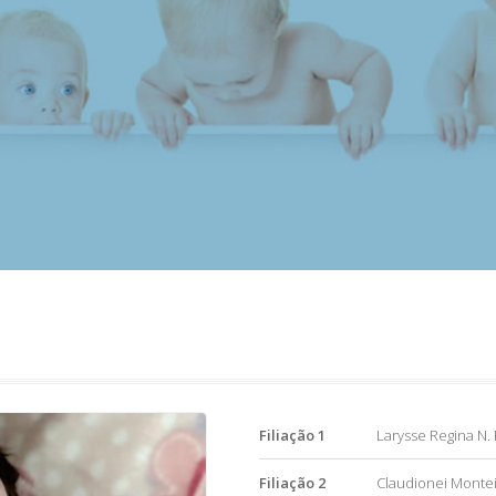
Filiação 1
Larysse Regina N. 
Filiação 2
Claudionei Montei