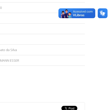
00
ato da Silva
EMANN ESSER